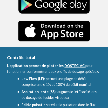
Contrôle total
L'application permet de piloter les
DOSTEC-AC
pour
fonctionner conformément aux profils de dosage spéciaux:
Low Flow (LF)
: permet une plage de débit
comprise entre 1% et 100% du débit nominal
Aspiration lente (SS)
: augmente l’efficacité lors
du dosage de liquides visqueux
Faible pulsation
: réduit la pulsation dans le flux